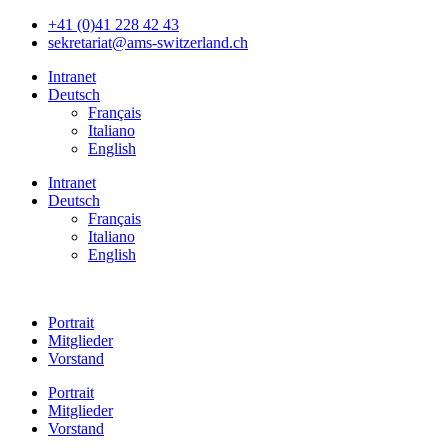
+41 (0)41 228 42 43
sekretariat@ams-switzerland.ch
Intranet
Deutsch
Français
Italiano
English
Intranet
Deutsch
Français
Italiano
English
Portrait
Mitglieder
Vorstand
Portrait
Mitglieder
Vorstand