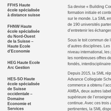
FFHS Haute
Sa devise « Building C
école spécialisée
formation initiale et con
à distance suisse
sur le monde. La SML en
de 190 universités parte
FHNW Haute
d’entretenir les échange
école spécialisée
du Nord-Ouest
Sous le toit commun de 
de la Suisse –
d’autres disciplines. Le
Haute Ecole
d’Economie
niveau international, l
les nombreuses offres de
HEG Haute Ecole
fondés, interdisciplinaire
Arc Gestion
Depuis 2015, la SML rép
HES-SO Haute
Advance Collegiate Scho
école spécialisée
commerce a obtenu l’accr
de Suisse
AMBA, deux autres labels
occidentale –
supérieure de l’enseigne
Domaine
continue. Avec ces trois 
Economie et
Services
pertinentes, la SML dispo