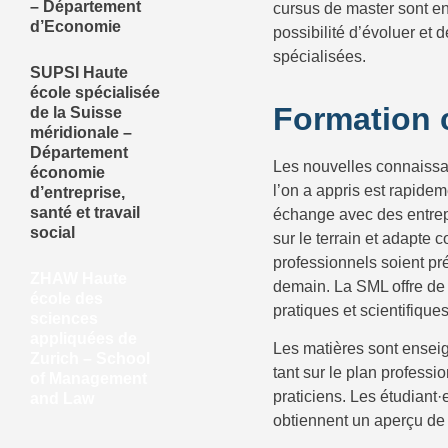
– Département
cursus de master sont en 
d’Economie
possibilité d’évoluer e
spécialisées.
SUPSI Haute
école spécialisée
Formation 
de la Suisse
méridionale –
Département
Les nouvelles connaissan
économie
l’on a appris est rapide
d’entreprise,
santé et travail
échange avec des entrepr
social
sur le terrain et adapte
professionnels soient pr
ZHAW Haute
demain. La SML offre de
école des
pratiques et scientifiques
sciences
appliquées de
Les matières sont enseig
Zurich – School
tant sur le plan professi
of Management
praticiens. Les étudiant·
and Law
obtiennent un aperçu de l