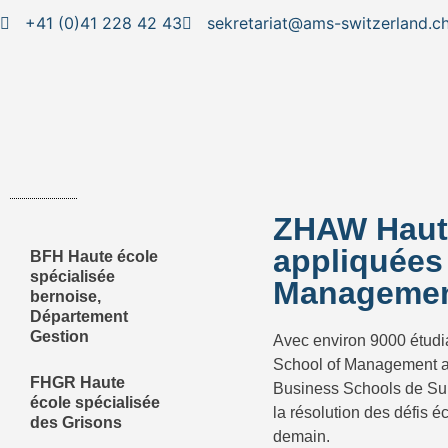
+41 (0)41 228 42 43
sekretariat@ams-switzerland.c
ZHAW Haute
appliquées 
BFH Haute école
spécialisée
Managemen
bernoise,
Département
Gestion
Avec environ 9000 étudia
School of Management a
FHGR Haute
Business Schools de Suis
école spécialisée
la résolution des défis 
des Grisons
demain.