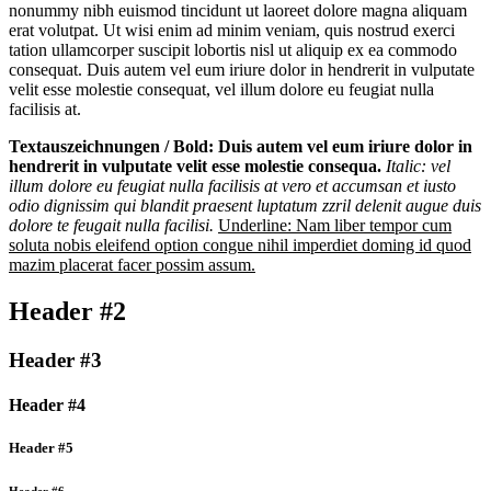
nonummy nibh euismod tincidunt ut laoreet dolore magna aliquam
erat volutpat. Ut wisi enim ad minim veniam, quis nostrud exerci
tation ullamcorper suscipit lobortis nisl ut aliquip ex ea commodo
consequat. Duis autem vel eum iriure dolor in hendrerit in vulputate
velit esse molestie consequat, vel illum dolore eu feugiat nulla
facilisis at.
Textauszeichnungen /
Bold: Duis autem vel eum iriure dolor in
hendrerit in vulputate velit esse molestie consequa.
Italic: vel
illum dolore eu feugiat nulla facilisis at vero et accumsan et iusto
odio dignissim qui blandit praesent luptatum zzril delenit augue duis
dolore te feugait nulla facilisi.
Underline: Nam liber tempor cum
soluta nobis eleifend option congue nihil imperdiet doming id quod
mazim placerat facer possim assum.
Header #2
Header #3
Header #4
Header #5