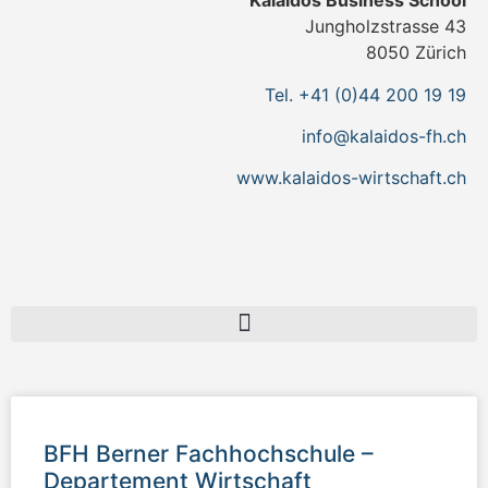
Kalaidos Business School
Jungholzstrasse 43
8050 Zürich
Tel. +41 (0)44 200 19 19
info@kalaidos-fh.ch
www.kalaidos-wirtschaft.ch
FHNW Fachhochschule Nordwestschweiz – Hochschule für Wirtschaft
HES-SO Fachhochschule Westschweiz – Fachbereich Wirtschaft und Dienstleistung
SUPSI Fachhochschule Südschweiz – Departement für Wirtschaft, Gesundheit und Soziales
ZHAW Zürcher Hochschule für angewandte Wissenschaften – School of Management and Law
BFH Berner Fachhochschule –
Departement Wirtschaft​